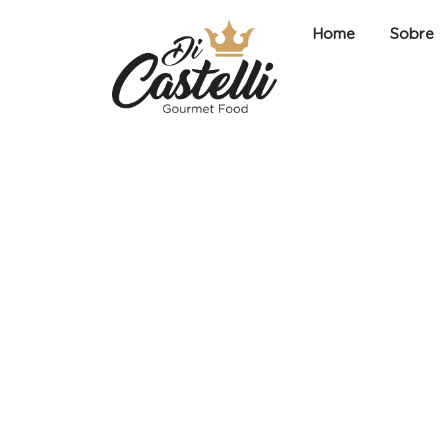
Ir
Home
Sobre
para
o
conteúdo