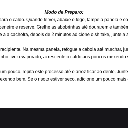
Modo de Preparo:
ara o caldo. Quando ferver, abaixe o fogo, tampe a panela e cozi
 peneire e reserve. Grelhe as abobrinhas até dourarem e também
a alcachofra, depois de 2 minutos adicione o shitake, junte a 
o recipiente. Na mesma panela, refogue a cebola até murchar, ju
inho tiver evaporado, acrescente o caldo aos poucos mexendo 
m pouco. repita este processo até o arroz ficar ao dente. Junt
exendo bem. Se o risoto estiver seco, adicione um pouco mais 